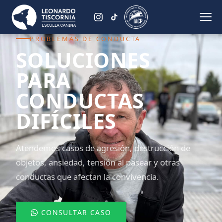
PROBLEMAS DE CONDUCTA
SOLUCIONES
PARA
CONDUCTAS
DIFÍCILES
Atendemos casos de agresión, destrucción de
objetos, ansiedad, tensión al pasear y otras
conductas que afectan la convivencia.
CONSULTAR CASO