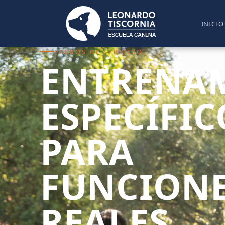
INICIO
PERROS DE SERVICIO
ENTRENA
ESPECÍFIC
PARA
FUNCION
REALES