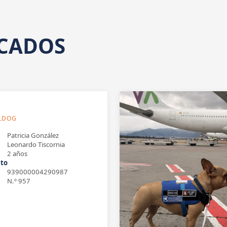
ICADOS
LDOG
Patricia González
Leonardo Tiscornia
2 años
to
939000004290987
N.º 957